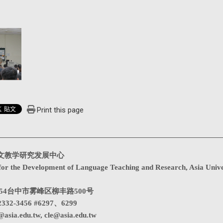
Print this page
文教学研究发展中心
for the Development of Language Teaching and Research, Asia Unive
1354台中市雾峰区柳丰路500号
332-3456 #6297、6299
@asia.edu.tw
,
cle@asia.edu.tw