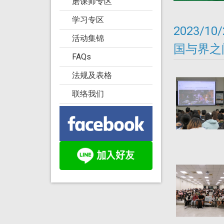
磨课师专区
学习专区
2023/
活动集锦
国与界之
FAQs
法规及表格
联络我们