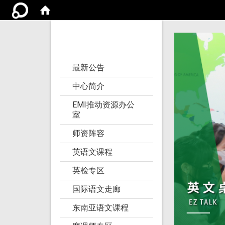
亚洲大学语文教学
研究发展中心
:::
最新公告
中心简介
EMI推动资源办公
室
师资阵容
英语文课程
英检专区
国际语文走廊
东南亚语文课程