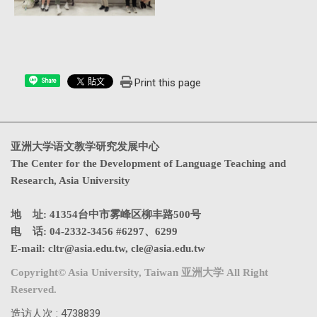
Print this page
Share
亚洲大学语文教学研究发展中心
The Center for the Development of Language Teaching and
Research, Asia University
地 址: 41354台中市雾峰区柳丰路500号
电 话: 04-2332-3456 #6297、6299
E-mail:
cltr@asia.edu.tw
,
cle@asia.edu.tw
Copyright© Asia University, Taiwan 亚洲大学 All Right
Reserved.
造访人次 : 4738839