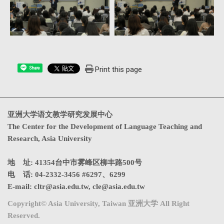
Print this page
Share
亚洲大学语文教学研究发展中心
The Center for the Development of Language Teaching and
Research, Asia University
地 址: 41354台中市雾峰区柳丰路500号
电 话: 04-2332-3456 #6297、6299
E-mail:
cltr@asia.edu.tw
,
cle@asia.edu.tw
Copyright© Asia University, Taiwan 亚洲大学 All Right
Reserved.