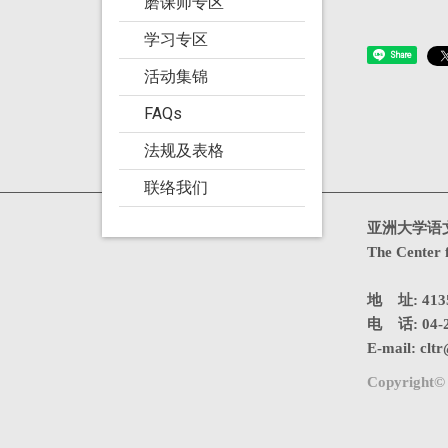
磨课师专区
学习专区
Share
活动集锦
FAQs
法规及表格
联络我们
造访人次 : 4759473
亚洲大学语
The Center 
地 址: 4
电 话: 04-2
E-mail:
cltr
Copyright© 