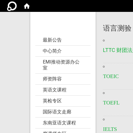
亚洲大学语文教学
研究发展中心
语言测验
:::
最新公告
LTTC 财
中心简介
EMI推动资源办公
室
TOEIC
师资阵容
英语文课程
英检专区
TOEFL
国际语文走廊
东南亚语文课程
IELTS