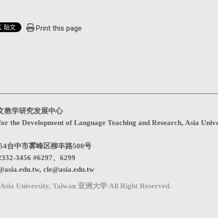
Print this page
文教学研究发展中心
for the Development of Language Teaching and Research, Asia Unive
1354台中市雾峰区柳丰路500号
332-3456 #6297、6299
@asia.edu.tw
,
cle@asia.edu.tw
Asia University, Taiwan 亚洲大学 All Right Reserved.