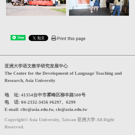
Print this page
Share
亚洲大学语文教学研究发展中心
The Center for the Development of Language Teaching and
Research, Asia University
地 址: 41354台中市雾峰区柳丰路500号
电 话: 04-2332-3456 #6297、6299
E-mail:
cltr@asia.edu.tw
,
cle@asia.edu.tw
Copyright© Asia University, Taiwan 亚洲大学 All Right
Reserved.