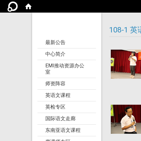
亚洲大学语文教学
研究发展中心
108-1
:::
最新公告
中心简介
EMI推动资源办公
室
师资阵容
英语文课程
英检专区
国际语文走廊
东南亚语文课程