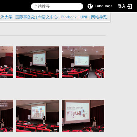
Language
登入
:::
亚洲大学
|
国际事务处
|
华语文中心
|
Facebook
|
LINE
|
网站导览