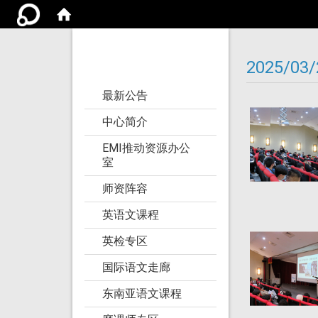
亚洲大学语文教学
研究发展中心
2025/
:::
最新公告
中心简介
EMI推动资源办公
室
师资阵容
英语文课程
英检专区
国际语文走廊
东南亚语文课程