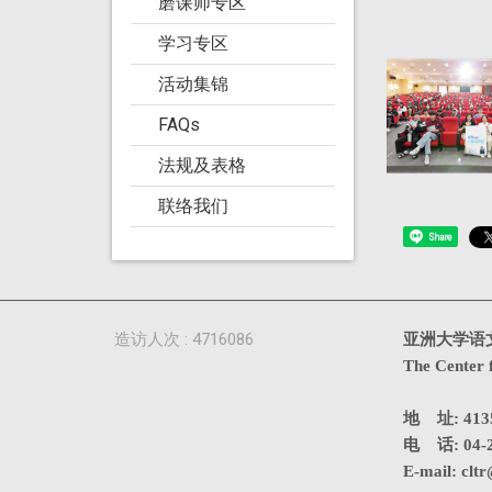
磨课师专区
学习专区
活动集锦
FAQs
法规及表格
联络我们
Share
造访人次 : 4716086
亚洲大学语
The Center 
地 址: 4
电 话: 04-2
E-mail:
cltr