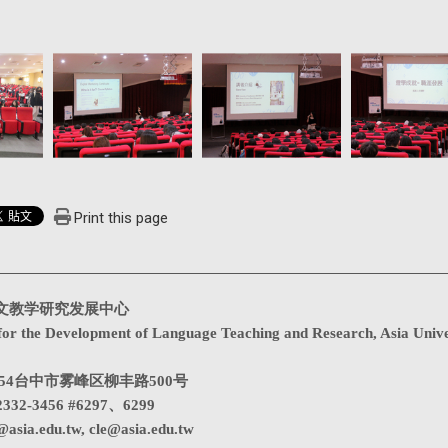
Print this page
文教学研究发展中心
for the Development of Language Teaching and Research, Asia Unive
1354台中市雾峰区柳丰路500号
332-3456 #6297、6299
@asia.edu.tw
,
cle@asia.edu.tw